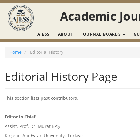
Main Navigation
Main Content
Academic Jour
Sidebar
AJESS
ABOUT
JOURNAL BOARDS
GU
Home
Editorial History
Editorial History Page
This section lists past contributors.
Editor in Chief
Assist. Prof. Dr. Murat BAŞ
Kırşehir Ahi Evran University- Türkiye